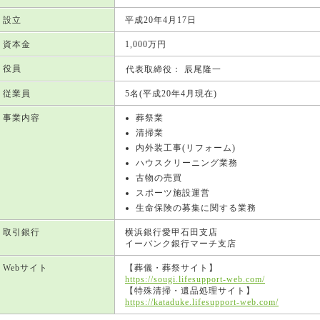
設立
平成20年4月17日
資本金
1,000万円
役員
代表取締役：
辰尾隆一
従業員
5名(平成20年4月現在)
事業内容
葬祭業
清掃業
内外装工事(リフォーム)
ハウスクリーニング業務
古物の売買
スポーツ施設運営
生命保険の募集に関する業務
取引銀行
横浜銀行愛甲石田支店
イーバンク銀行マーチ支店
Webサイト
【葬儀・葬祭サイト】
https://sougi.lifesupport-web.com/
【特殊清掃・遺品処理サイト】
https://kataduke.lifesupport-web.com/